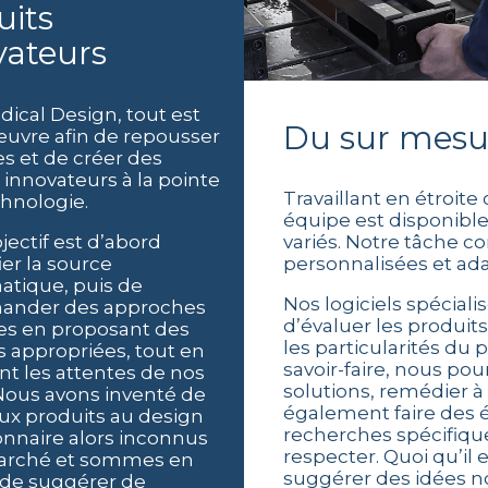
vateurs
ical Design, tout est
Du sur mesu
uvre afin de repousser
es et de créer des
 innovateurs à la pointe
Travaillant en étroite
chnologie.
équipe est disponible 
jectif est d’abord
variés. Notre tâche c
ier la source
personnalisées et ada
atique, puis de
Nos logiciels spécial
nder des approches
d’évaluer les produit
es en proposant des
les particularités du 
s appropriées, tout en
savoir-faire, nous pou
t les attentes de nos
solutions, remédier 
 Nous avons inventé de
également faire des é
x produits au design
recherches spécifiqu
onnaire alors inconnus
respecter. Quoi qu’i
marché et sommes en
suggérer des idées no
de suggérer de