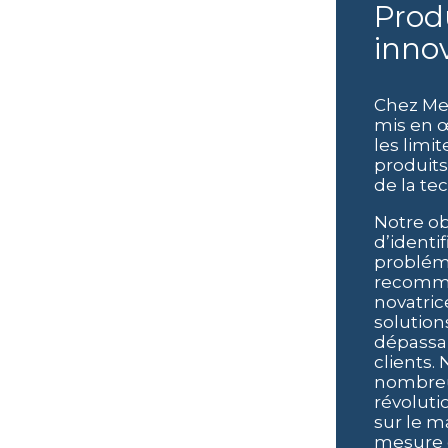
Produits
inno
Chez Med
mis en œ
les limit
produits
de la te
Notre ob
d’identif
problém
recomma
novatric
solution
dépassan
clients.
nombreu
révoluti
sur le 
mesure 