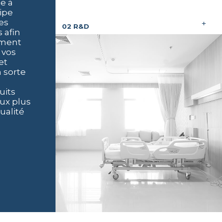
e à
uipe
es
+
02 R&D
 afin
ement
 vos
et
n sorte
uits
ux plus
ualité