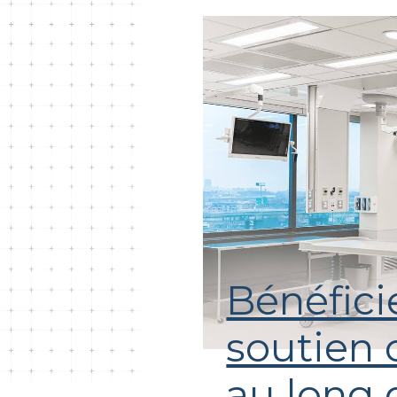
Bénéfici
soutien 
au long 