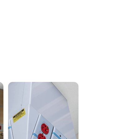
précises, des solutions de livraison flexibles qui
respectent les délais et un service d’installation
expert. Notre démarche pragmatique garantit un
produit 100% sur mesure.