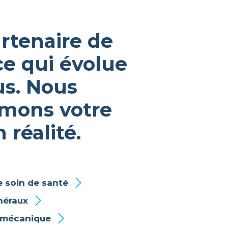
ce qui évolue
us. Nous
rmons votre
 réalité.
 soin de santé
néraux
 mécanique