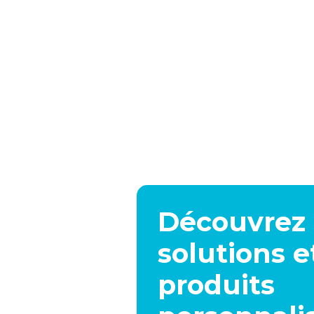
possible d’apporter des modifications. Vous
pouvez choisir les couleurs, les finitions,
l’équipement et les accessoires qui composent
votre aménagement. Cette étape permet
d’économiser du temps et de l’argent tout en
garantissant un haut niveau de satisfaction et de
précision.
Découvrez nos
solutions e
produits