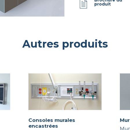
Brochure du
produit
Autres produits
Consoles murales
Mu
encastrées
Mur